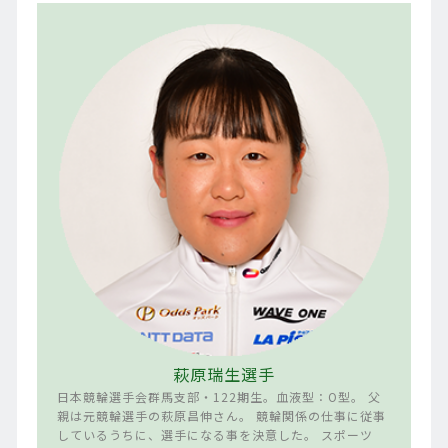
萩原瑞生選手
日本競輪選手会群馬支部・122期生。血液型：O型。 父
親は元競輪選手の萩原昌伸さん。 競輪関係の仕事に従事
しているうちに、選手になる事を決意した。 スポーツ