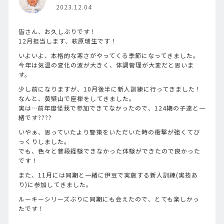
2023.12.04
皆さん、お久しぶりです！
12月担当します、萩原瑞生です！
いよいよ、本格的な寒さがやってくる季節になってきました。
今年は気温の変化の波が大きく、体調管理が大変だと思いま
す。
少し前になりますが、10月後半に新人訓練に行ってきました！
なんと、黄檗山で座禅をしてきました。
実は…前年度怪我で参加できてなかったので、124期の子達と一
緒です????
いやぁ、思っていたより警策をいただいた時の衝撃が強くてび
っくりしました。
でも、色々と普段経験できなかった体験ができたので良かった
です！
また、11月には同期と一緒に伊豆で実施する新人訓練(実技あ
り)に参加してきました。
ルーキーシリーズぶりに同期にも会えたので、とても楽しかっ
たです！