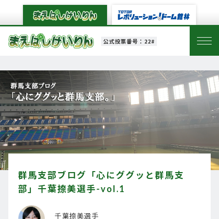
公式投票番号：22#
群馬支部ブログ「心にググッと群馬支
部」千葉捺美選手-vol.1
千葉捺美選手