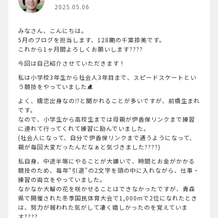
2025.05.06
みなさん、こんにちは。
5月のブログを担当します、128期の千葉捺美です。
これから1ヶ月間よろしくお願いします????
今回は自己紹介させていただきます！
私は小学校3年生から社会人3年目まで、スピードスケートとい
う競技をやっていました⛸️
よく、嬬恋出身なの⁉️と聞かれることが多いですが、前橋生まれ
です。
なので、小学生から高校生までは母親が伊香保リンクまで練習
に連れて行ってくれて練習に励んでいました。
(社会人になって、自分で伊香保リンクまで通うようになって、
親が毎回大変だったんだなぁと気づきました????)
私自身、中途半端にやることが大嫌いで、時間とお金がかかる
競技のため、毎年“引退”の2文字を頭の中に入れながら、仕事・
練習の両立をやっていました。
なかなか大輪の花を咲かせることはできなかったですが、青森
県で開催された冬季国民体育大会で1,000mで2位になれたとき
は、努力が報われた気がして凄く嬉しかったのを覚えていま
す????