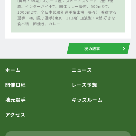
(群馬・89期) スポーツ歴：スピードスケート（全中優
勝、インターハイ4位、国体リレー優勝、500m3位、
1000m2位、全日本距離別選手権出場…等々） 尊敬する
選手：梅川風子選手(東京・112期) 血液型：A型 好きな
食べ物：卵焼き、カレー
次の記事
ホーム
ニュース
開催日程
レース予想
地元選手
キッズルーム
アクセス