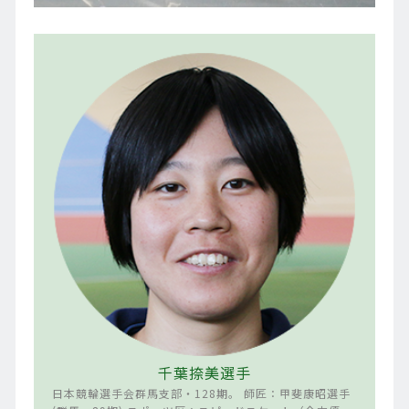
千葉捺美選手
日本競輪選手会群馬支部・128期。 師匠：甲斐康昭選手