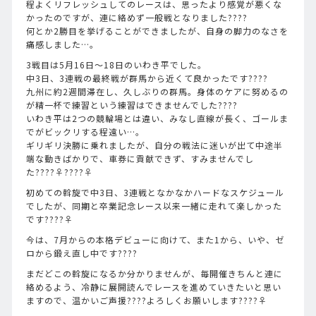
程よくリフレッシュしてのレースは、思ったより感覚が悪くな
かったのですが、連に絡めず一般戦となりました????
何とか2勝目を挙げることができましたが、自身の脚力のなさを
痛感しました…。
3戦目は5月16日〜18日のいわき平でした。
中3日、3連戦の最終戦が群馬から近くて良かったです????
九州に約2週間滞在し、久しぶりの群馬。身体のケアに努めるの
が精一杯で練習という練習はできませんでした????
いわき平は2つの競輪場とは違い、みなし直線が長く、ゴールま
でがビックリする程遠い…。
ギリギリ決勝に乗れましたが、自分の戦法に迷いが出て中途半
端な動きばかりで、車券に貢献できず、すみませんでし
た????‍♀️????‍♀️
初めての斡旋で中3日、3連戦となかなかハードなスケジュール
でしたが、同期と卒業記念レース以来一緒に走れて楽しかった
です????‍♀️
今は、7月からの本格デビューに向けて、また1から、いや、ゼ
ロから鍛え直し中です????
まだどこの斡旋になるか分かりませんが、毎開催きちんと連に
絡めるよう、冷静に展開読んでレースを進めていきたいと思い
ますので、温かいご声援????よろしくお願いします????‍♀️