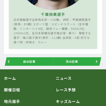
千葉捺美選手
日本競輪選手会群馬支部・128期。 師匠：甲斐康昭選手
(群馬・89期) スポーツ歴：スピードスケート（全中優
勝、インターハイ4位、国体リレー優勝、500m3位、
1000m2位、全日本距離別選手権出場…等々） 尊敬する
選手：梅川風子選手(東京・112期) 血液型：A型 好きな
食べ物：卵焼き、カレー
前の記事
次の記事
ホーム
ニュース
開催日程
レース予想
地元選手
キッズルーム