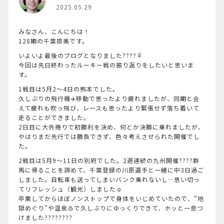
2025.05.29
みなさん、こんにちは！
128期の千葉捺美です。
いよいよ最後のブログとなりました????‍♀️
今回は先日終わったルーキー戦の振り返りをしたいと思いま
す。
1戦目は5月2〜4日の熊本でした。
久しぶりの飛行機✈️移動で思ったより疲れましたが、同期と会
えて疲れも吹っ飛び、レースも思ったより緊張せず落ち着いて
走ることができました。
2日目に大外捲りで初勝利を決め、何とか決勝に乗れましたが、
やはりまだ先行では勝負できず、色々考えさせられた開催でし
た。
2戦目は5月9〜11日の別府でした。2週連続の九州開催????群
馬に帰ることを諦めて、千葉登録の川原選手と一緒に中3日過ご
しました。自転車も送ってしまいバンク乗れないし…思い切っ
てリフレッシュ（観光）しました☺️
卒業してからほぼノンストップで身体をいじめていたので、”地
獄めぐり”や温泉♨️で久しぶりにゆっくりできて、ホッと一息つ
けました????‍????