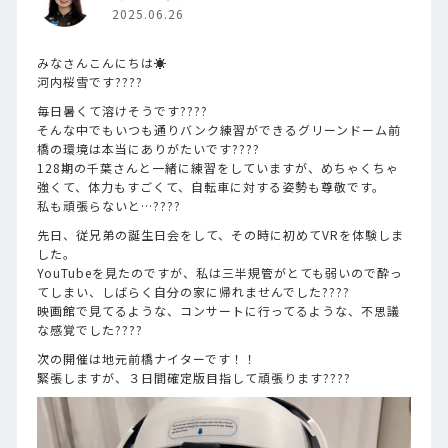
2025.06.26
みなさんこんにちは☀️
河内桜雪です????
毎日暑くて溶けそうです????
そんな中でもいつも通りバンク練習ができるグリーンドーム前
橋の環境は本当にありがたいです????
128期の千葉さんと一緒に練習をしていますが、めちゃくちゃ
強くて、体力もすごくて、自転車に対する姿勢も尊敬です。
私も頑張らないと…????
先日、従兄弟の誕生日会をして、その時に初めてVRを体験しま
した。
YouTubeを見たのですが、私は三半規管がとても弱いので酔っ
てしまい、しばらく自分の家に帰れませんでした????
映画館で見てるような、コンサートに行ってるような、不思議
な感覚でした????
次の開催は地元前橋ナイターです！！
緊張しますが、３日間確定版目指して頑張ります????