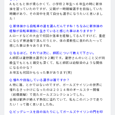
A.もともと体が柔らかくて、小学校２年生～６年生の時に新体
操を習っていたのですが、父親が一時競輪選手を目指していた
時期があり、その背中を見て自分も選手になりたいと思いまし
た！
Q.新体操から自転車の道を選んだんですね！ちなみに新体操の
経験が自転車競技に生きていると感じた事はありますか？
A.ロードなどの大会で何回か落車を経験してるんですけど、重症
にならず擦過傷で済んだりとか、体の柔軟性に救われた～って
感じた事は多々ありますね。
Q.なるほど。それでは次に、師匠について教えて下さい。
A.師匠は瀧野勝太選手(９２期)です。瀧野さんのいとこと父が同
級生でもともと親交も深くて、私と師匠は幼馴染のような関係
になるのかな？
お年玉も何回かもらった事があります(笑)
Q.憧れや目指している選手は誰ですか？
A.特に誰、とかではないのですが、ガールズケイリンの世界に
憧れるきっかけになったのは２０１４年のオールスター開催
（前橋競輪）で見たガールズコレクションでした。
会場は歓声が絶えず熱気に溢れていて、私もこのバンクで走り
たい！って強く思いましたね。
Q.ビッグレースを目の当たりにしてガールズケイリンの門を叩