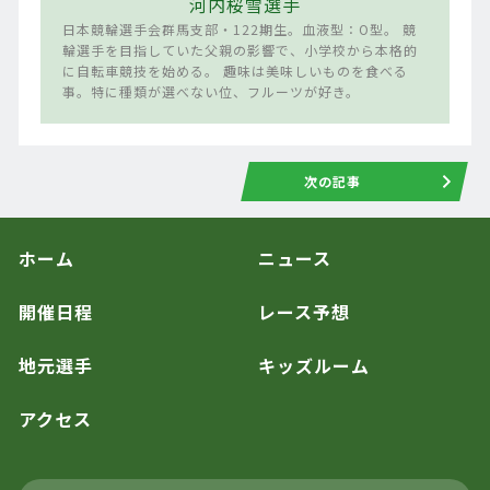
河内桜雪選手
日本競輪選手会群馬支部・122期生。血液型：O型。 競
輪選手を目指していた父親の影響で、小学校から本格的
に自転車競技を始める。 趣味は美味しいものを食べる
事。特に種類が選べない位、フルーツが好き。
次の記事
ホーム
ニュース
開催日程
レース予想
地元選手
キッズルーム
アクセス