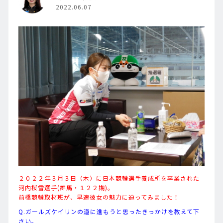
2022.06.07
２０２２年３月３日（木）に日本競輪選手養成所を卒業された
河内桜雪選手(群馬・１２２期)。
前橋競輪取材班が、早速彼女の魅力に迫ってみました！
Q.ガールズケイリンの道に進もうと思ったきっかけを教えて下
さい。