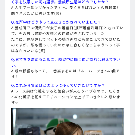
く事を決意した河内選手。養成所生活はどうでしたか？
A.人生で一番キツかったです…。良く言えばひたすら自転車と
向き合えたかと思います(笑)
Q.在所中はどうやって息抜きとかされていました？
A.養成所では偶数日が女子の着信日(携帯着信許可日)とされてい
て、その日は家族や友達との連絡が許されていました。
たまに、電話越しでペットの鳴き声なども聞こえてきてはいた
のですが、私も悟っていたのか急に寂しくなっちゃう～って事
はなかったかな(笑)
Q.気持ちを高めるために、練習中に聴く曲があれば教えて下さ
い。
A.親の影響もあって、一番高まるのはブルーハーツさんの曲で
す！
Q.これから賞金はどのように使っていきたいですか？
A.レース前は化粧をすると気合いが入るタイプなので、たくさ
んの化粧品を揃えてモチベーションを上げていきたいと思いま
す✨