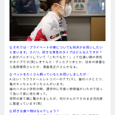
Q.それでは…プライベートの事についても何点かお伺いしたい
と思います。ズバリ、好きな男性のタイプはどんな人ですか？
A.目がパッチリしていて「これでもか！」って位濃い顔の男性
がタイプです(笑)レオナルド・ディカプリオとか、日本の俳優な
ら高良健吾さんとか、満島真之介さんかなぁ。
Q.ペットをたくさん飼っているとお伺いしましたが…
A.はい！ラブラドールレトリバーのナナ(♀)、猫のハチとミツ、
亀のキンちゃんギンちゃんがいます。
猫のハチは小学校の時、通学中に可愛い野良猫がいたので拾っ
て急いで家に持ち帰って。
突然の事で親に驚かれましたが、何だかんだでそのまま河内家
に居座っています(笑)
Q.好きな食べ物はなんでしょう？