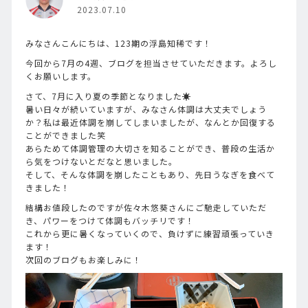
2023.07.10
みなさんこんにちは、123期の浮島知稀です！
今回から7月の4週、ブログを担当させていただきます。よろし
くお願いします。
さて、7月に入り夏の季節となりました☀️
暑い日々が続いていますが、みなさん体調は大丈夫でしょう
か？私は最近体調を崩してしまいましたが、なんとか回復する
ことができました笑
あらためて体調管理の大切さを知ることができ、普段の生活か
ら気をつけないとだなと思いました。
そして、そんな体調を崩したこともあり、先日うなぎを食べて
きました！
結構お値段したのですが佐々木悠葵さんにご馳走していただ
き、パワーをつけて体調もバッチリです！
これから更に暑くなっていくので、負けずに練習頑張っていき
ます！
次回のブログもお楽しみに！