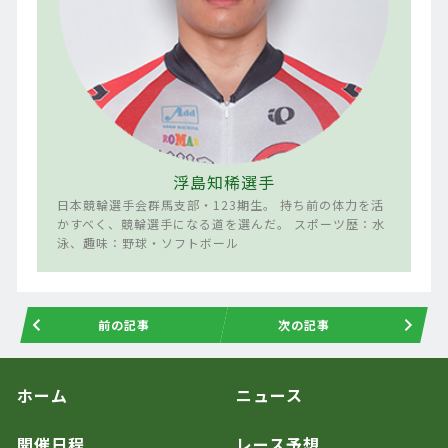
浮島知稀選手
日本競輪選手会群馬支部・123期生。 持ち前の体力を活
かすべく、競輪選手になる道を選んだ。 スポーツ歴：水
泳、趣味：野球・ソフトボール
前の記事
次の記事
ホーム
ニュース
開催日程
レース予想