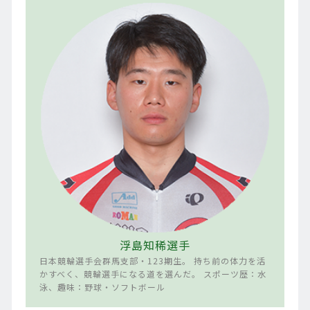
浮島知稀選手
日本競輪選手会群馬支部・123期生。 持ち前の体力を活
かすべく、競輪選手になる道を選んだ。 スポーツ歴：水
泳、趣味：野球・ソフトボール