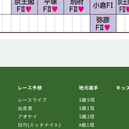
レース予想
地元選手
キッ
レースライブ
S級S班
催
出走表
S級1班
アオケイ
S級2班
日刊(ミッドナイト)
A級1班