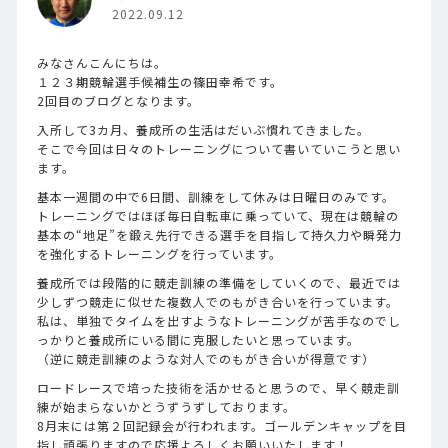
2022.09.12
みなさんこんにちは。
１２３期競輪選手候補生の篠田幸希です。
2回目のブログとなります。
入所して3カ月、養成所の生活はだいぶ慣れてきました。
そこで今回は日々のトレーニングについて書いていこうと思い
ます。
基本一週間の中で6日間、訓練をして休みは日曜日のみです。
トレーニングではほぼ毎日自転車に乗っていて、現在は競輪の
基本の“地足”を鍛え先行できる選手を目指して持久力や瞬発力
を強化するトレーニングを行っています。
養成所では段階的に競走訓練の準備をしていくので、最近では
少しずつ競走に似せた複数人でのもがき合いを行っています。
私は、単独でタイムを出すようなトレーニングが苦手なのでし
っかりと養成所にいる間に克服したいと思っています。
（逆に競走訓練のような対人でのもがき合いが得意です）
ロードレースで培った技術を活かせると思うので、早く競走訓
練が始まらないかとうずうずしております。
8月末には第２回記録会が行われます。ゴールデンキャップを目
指し頑張りますので応援よろしくお願いいたします！