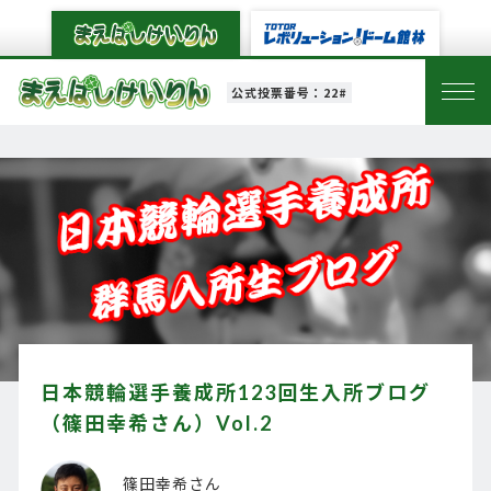
公式投票番号：22#
日本競輪選手養成所123回生入所ブログ
（篠田幸希さん）Vol.2
篠田幸希さん