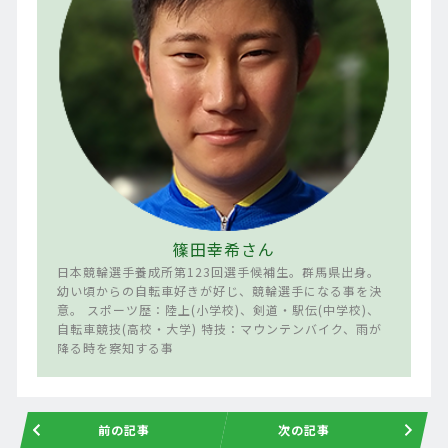
篠田幸希さん
日本競輪選手養成所第123回選手候補生。群馬県出身。
幼い頃からの自転車好きが好じ、競輪選手になる事を決
意。 スポーツ歴：陸上(小学校)、剣道・駅伝(中学校)、
自転車競技(高校・大学) 特技：マウンテンバイク、雨が
降る時を察知する事
前の記事
次の記事