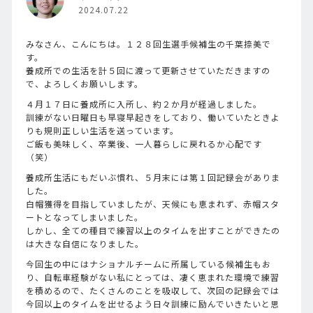
2024.07.22
みなさん、こんにちは。１２８回生選手候補生の千葉捺美で
す。
養成所での生活を計５回に渡って更新させていただきますの
で、よろしくお願いします。
４月１７日に養成所に入所し、約２か月が経過しました。
訓練がない日曜日も早寝早起きをしており、働いていたときよ
りも規則正しい生活を送っています。
ご飯も美味しく、卒業後、一人暮らしに戻れるか心配です
（笑）
養成所生活にもだいぶ慣れ、５月末には第１回記録会がありま
した。
白帽獲得を目指していましたが、天候にも恵まれず、赤帽スタ
ートとなってしまいました。
しかし、全ての種目で練習以上のタイムを出すことができたの
は大きな自信になりました。
今回生の中にはナショナルチームに所属している候補生もお
り、自転車経験がない私にとっては、凄く恵まれた環境で練習
を積めるので、たくさんのことを吸収して、次回の記録会では
今回以上のタイムを出せるよう日々訓練に励んでいきたいと思