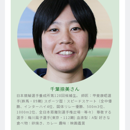
千葉捺美さん
日本競輪選手養成所第128回候補生。 師匠：甲斐康昭選
手(群馬・89期) スポーツ歴：スピードスケート（全中優
勝、インターハイ4位、国体リレー優勝、500m3位、
1000m2位、全日本距離別選手権出場…等々） 尊敬する
選手：梅川風子選手(東京・112期) 血液型：A型 好きな
食べ物：卵焼き、カレー 趣味：映画鑑賞