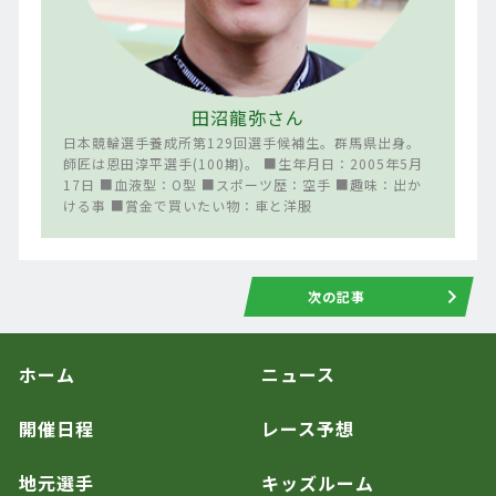
田沼龍弥さん
日本競輪選手養成所第129回選手候補生。群馬県出身。
師匠は恩田淳平選手(100期)。 ■生年月日：2005年5月
17日 ■血液型：O型 ■スポーツ歴：空手 ■趣味：出か
ける事 ■賞金で買いたい物：車と洋服
次の記事
ホーム
ニュース
開催日程
レース予想
地元選手
キッズルーム