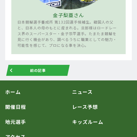
金子梨亜さん
日本競輪選手養成所 第132回選手候補生。韓国人の父
と、日本人の母のもとに産まれる。旦那様はロードレー
ス界のスーパースター・金子宗平選手。たまたま競輪を
見に行く機会があり、調べるうちに職業としての魅力・
可能性を感じて、プロになる事を決心。
前の記事
ホーム
ニュース
開催日程
レース予想
地元選手
キッズルーム
アクセス