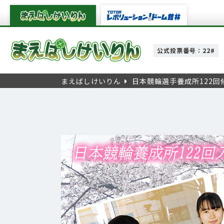
公式投票番号：22#
まえばしけいりん
日本競輪選手養成所122回