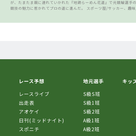
が、たまたま親に連れていかれた『地鶏らーめん花道』で元競輪選手
競技の魅力に惹かれてプロの道に進んだ。 スポーツ歴/サッカー、趣味
レース予想
地元選手
キッ
レースライブ
S級S班
催
出走表
S級1班
アオケイ
S級2班
日刊(ミッドナイト)
A級1班
スポニチ
A級2班