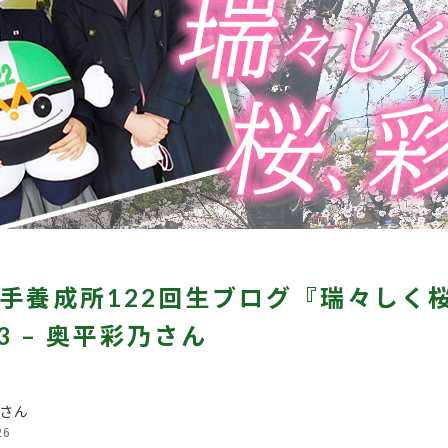
手養成所122回生ブログ『瑞々しく
.3 – 奥平彩乃さん
さん
26