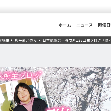
ホーム
ニュース
開催日
候補生
奥平彩乃さん
日本競輪選手養成所122回生ブログ『瑞々し