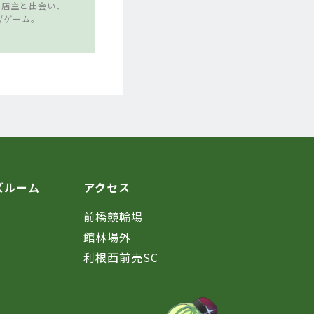
の店主と出会い、
/ゲーム。
ズルーム
アクセス
前橋競輪場
館林場外
利根西前売SC