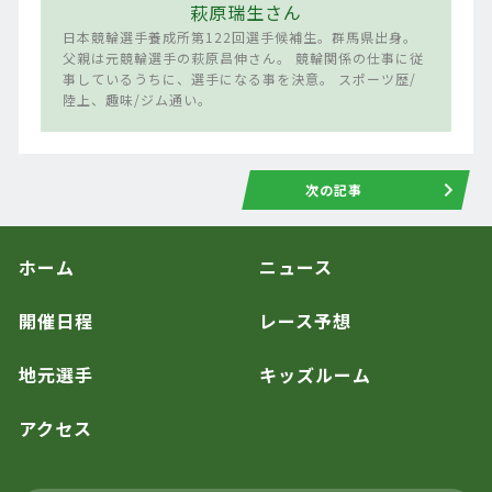
萩原瑞生さん
日本競輪選手養成所第122回選手候補生。群馬県出身。
父親は元競輪選手の萩原昌伸さん。 競輪関係の仕事に従
事しているうちに、選手になる事を決意。 スポーツ歴/
陸上、趣味/ジム通い。
次の記事
ホーム
ニュース
開催日程
レース予想
地元選手
キッズルーム
アクセス