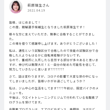
萩原瑞生さん
2021.04.19
皆様、はじめまして！
この度、競輪選手候補生となりました萩原瑞生です！
様々な方に支えていただき、無事に合格することができまし
た。
この場を借りて感謝申し上げます。ありがとうございました！
私は、適性という試験区分で合格したので技能の試験区分で合
格した人よりもはるかに自転車経験が少ないです。
なので、養成所に入所したら苦労する部分が多々あると思いま
すが、伸び代は無限大だ！と…自分の秘めた可能性を信じて、
努力していきたいと思います????????
さて、話は変わりますが、コロナの影響で大変な世の中になっ
てしまいましたが、皆様いかがお過ごしでしょうか？
私は、ジム中心の生活をしてます????午前は、固定バイクのメ
ニューを。
午後は、ウエイトトレーニングとジムで行われている有酸素プ
ログラムを受けてます。
有酸素プログラムは、エアロビやダンス、格闘技、ヨガなど