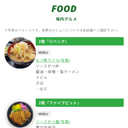
FOOD
場内グルメ
※写真はイメージです。実際のメニューについては各店舗へご確認下さい。
2階『ジパング』
MENU
もつ煮ライス(写真)
ソースかつ丼
醤油・味噌・塩ラーメン
うどん
そば
…など
2階『ファイブピット』
MENU
ソースかつ重(写真)
幕の内弁当