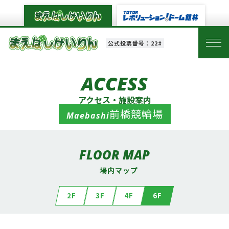
公式投票番号：22#
ACCESS
アクセス・施設案内
前橋競輪場
Maebashi
FLOOR MAP
場内マップ
2F
3F
4F
6F