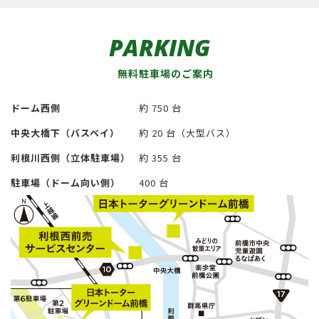
PARKING
無料駐車場のご案内
ドーム西側
約 750 台
中央大橋下（バスベイ）
約 20 台（大型バス）
利根川西側（立体駐車場）
約 355 台
駐車場（ドーム向い側）
400 台