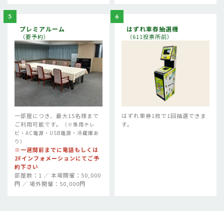
5
6
プレミアルーム
はずれ車券抽選機
（要予約）
（611投票所前）
一部屋につき、最大15名様まで
はずれ車券1枚で1回抽選できま
ご利用可能です。
す。
（※専用テレ
ビ・AC電源・USB電源・冷蔵庫あ
り）
※一週間前までに電話もしくは
2Fインフォメーションにてご予
約下さい
部屋数：1 ／ 本場開催：50,000
円 ／ 場外開催：50,000円