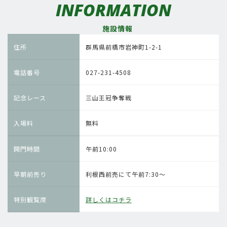
INFORMATION
施設情報
住所
群馬県前橋市岩神町1-2-1
電話番号
027-231-4508
記念レース
三山王冠争奪戦
入場料
無料
開門時間
午前10:00
早朝前売り
利根西前売にて午前7:30〜
特別観覧席
詳しくはコチラ