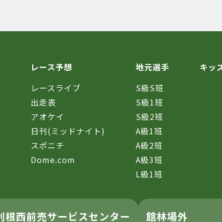
レース予想
地元選手
キッ
レースライブ
S級S班
催
出走表
S級1班
アオケイ
S級2班
日刊(ミッドナイト)
A級1班
スポニチ
A級2班
Dome.com
A級3班
L級1班
利根西前売サービスセンター
館林場外