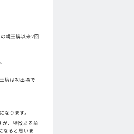
年の親王牌以来2回
。
親王牌は初出場で
になります。
すが、特徴ある前
になると思いま