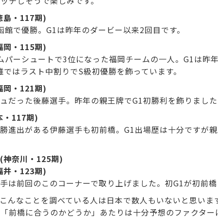
ッチしそうで楽しみです。
島・117期)
函館で優勝。G1は昨年のダービー以来2回目です。
岡・115期)
ムパーシュートで3位になった福岡チームの一人。G1は昨
雄ではラスト中割りでS級初優勝を飾っています。
岡・121期)
ュだった後藤選手。昨年の親王牌でG1初勝利を飾りました
・117期)
勝進出がある伊藤選手も初前橋。G1出場歴は十分ですが
神奈川・125期)
井・123期)
手は前回のこのコーナーで取り上げました。初G1が初前橋
こんなことを調べている人は日本で数人もいないと思いま
「前橋に合うのかどうか」あたりは十分予想のファクター