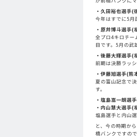
が前橋バンクにマ
・久田裕也選手(徳
今年はすでに5月
・原井博斗選手(福
全プロ4キロチー
目です。5月の武
・後藤大輝選手(福
前期は決勝ラッシ
・伊藤旭選手(熊本
夏の富山記念で決
す。
・塩島嵩一朗選手(
・内山慧大選手(福
塩島選手と内山選
と、今の時期から
橋バンクですので