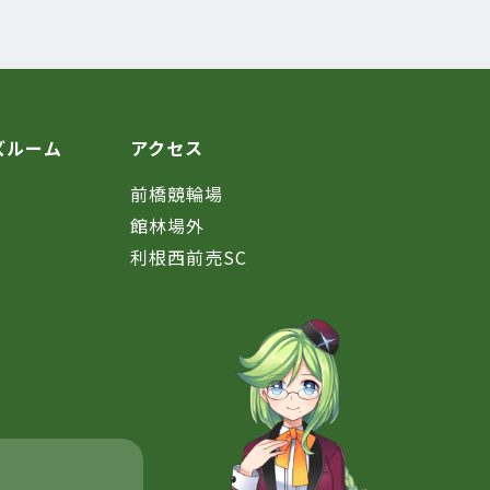
ズルーム
アクセス
前橋競輪場
館林場外
利根西前売SC