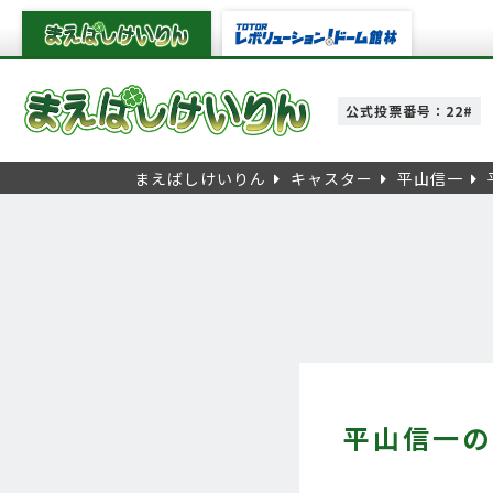
公式投票番号：22#
まえばしけいりん
キャスター
平山信一
平山信一の