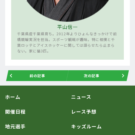
平山信一
千葉県産千葉県育ち。2012年よりひょんなきっかけで前
橋競輪実況を担当。スポーツ観戦が趣味。特に相撲と千
葉ロッテとアイスホッケーに関しては語らせたら止まら
ない。家に猫3匹。
前の記事
次の記事
ホーム
ニュース
開催日程
レース予想
地元選手
キッズルーム