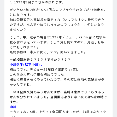
５ 1999年1月までさかのぼれます。
だいたい2年で直近15×3回なのでブラウザのタブが27個出るこ
とになります。
前は登録番号と競輪場を指定すればいつでもすぐに検索できた
のですが、なんでやめてしまったのでしょうか…。何とかなり
ませんか？
そして、中川選手の場合は1997年デビュー、keirin.jpに成績が
載る前から走っています。そして流し見ですので、見逃しもあ
るかもしれません。
最終手段は「本人に聞く」です。聞いてきました。
－前橋初出走？？？？？ですか？？？？
中川選手(以下中川)：
初めてです。デビュー29年目初出走です(笑)。
この前の大宮も伊東も初めてでした。
開催指導員を長くやっていたので、その時は近隣の競輪場が多
かったですね。
－今は全国交流のあっせんですが、当時は東西できっちりあっ
せんが分かれていました。全国回るようになったのはS級の時で
すか。
中川：
そうですね。S級に上がって全国回りましたが、前橋はなかった
です。