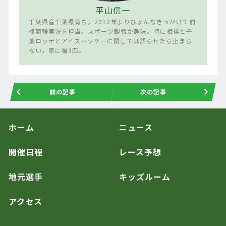
平山信一
千葉県産千葉県育ち。2012年よりひょんなきっかけで前
橋競輪実況を担当。スポーツ観戦が趣味。特に相撲と千
葉ロッテとアイスホッケーに関しては語らせたら止まら
ない。家に猫3匹。
前の記事
次の記事
ホーム
ニュース
開催日程
レース予想
地元選手
キッズルーム
アクセス