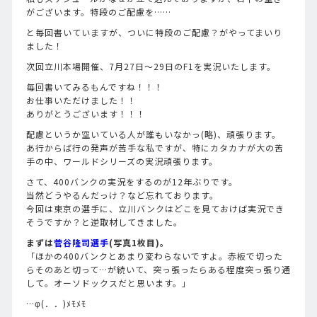
がございます。特段のご配慮を……
と毎回書いていますが、ついに特段のご配慮？がやってまいり
ました！
次回立川本場開催、7月27日～29日のF1を実況いたします。
毎回書いてみるもんですね！！！
お仕事いただけました！！
ありがとうございます！！！
配慮というか空いている人が誰もいなかっ(略)、頑張ります。
あ行からば行の発声が苦手な私ですが、特にカタカナが大の苦
手の中、ワールドシリーズの実況頑張ります。
さて、400バンクの実況をするのが12年ぶりです。
当然どうやるんだっけ？など忘れております。
今回は東京の選手に、立川バンクはどこを見ておけば実況でき
そうですか？と逆取材してきました。
まずは
菅谷隆司選手
(写真1枚目)。
「ほかの400バンクとあまり変わらないですよ。赤板で切った
らそのあと切って…が続いて、突っ張ったらある程度突っ張り通
して。オーソドックスだと思います。」
…φ(．．)ﾒﾓﾒﾓ