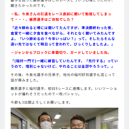
聞きたかったのです。
－私、今泉さんの引退をレース直前に聞いて動揺してしまっ
て・・・。藤原選手はご存知でした？
「近々辞めると噂には聞いてたんですが、準決勝終わった夜、
食堂で一緒に夕食を食べながら、それとなく聞いてみたんです
よ。『いつ辞めるの？今年いっぱい？』って。そしたらそんな
遠い先ではなくて明日って言われて。びっくりしましたよ。」
－ジャンからブロックに車間切り、ガードしていましたね。
「(稲村一門で)一緒に練習していたんです。『先行する』ってい
うので、惜別じゃないけど、やれることは全部やろうって。」
その後、今泉元選手の兄弟子、地元の稲村好将選手も混じって
話が弾みました。
藤原選手と稲村選手、初日9レースに連携します。いいツーショ
ットが撮れそうだったので一枚パシャリ。
今節も3日間よろしくお願いします。