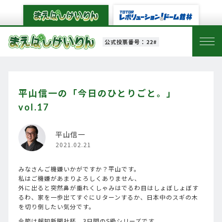
公式投票番号：22#
平山信一の「今日のひとりごと。」
vol.17
平山信一
2021.02.21
みなさんご機嫌いかがですか？平山です。
私はご機嫌があまりよろしくありません、
外に出ると突然鼻が垂れくしゃみはでるわ目はしょぼしょぼす
るわ、家を一歩出てすぐにＵターンするか、日本中のスギの木
を切り倒したい気分です。
今節は報知新聞社杯。3日間のS級シリーズです。