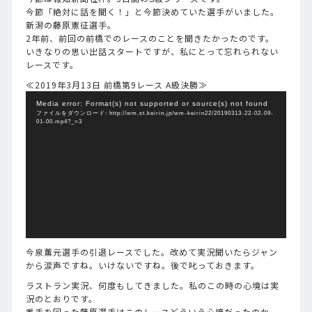
今節「絶対に話を聞く！」と今節決めていた選手がいました。
新潟の藤原憲征選手。
2年前、前回の前橋でのレースのことを聞きたかったのです。
いきなりの思い出話スタートですが、私にとって忘れられない
レースです。
≪2019年3月13日 前橋第9レース A級決勝≫
動
Media error: Format(s) not supported or source(s) not found
画
ファイルをダウンロード: http://wm.st.keirin.jp/wm-keirin22/20190313-22-02-09-
プ
01-00.mp4?_=3
レ
ー
ヤ
ー
今泉薫元選手の引退レースでした。改めて実況聞いたらジャン
から涙声ですね。いけないですね。後で叱っておきます。
ラストラン実況、何度もしてきました。私のこの時の心境は実
況のとおりです。
番手を回った藤原選手はこのレースどういう心境だったのか、