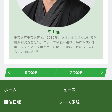
平山信一
千葉県産千葉県育ち。2012年よりひょんなきっかけで前
橋競輪実況を担当。スポーツ観戦が趣味。特に相撲と千
葉ロッテとアイスホッケーに関しては語らせたら止まら
ない。家に猫3匹。
前の記事
次の記事
ホーム
ニュース
開催日程
レース予想