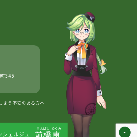
町345
しまう不安のある方へ
まえばし
めぐみ
前橋
恵
ンシェルジュ