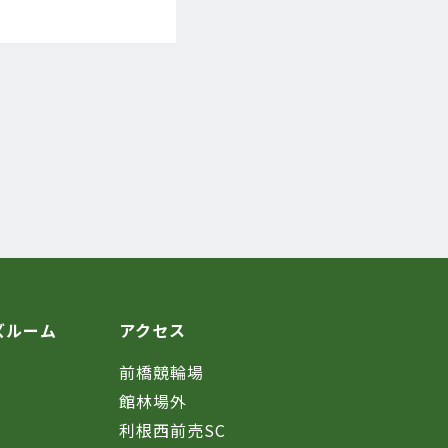
ズルーム
アクセス
前橋競輪場
館林場外
利根西前売SC