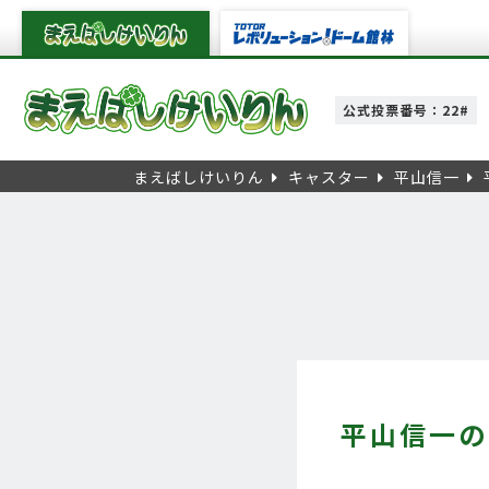
公式投票番号：22#
まえばしけいりん
キャスター
平山信一
平山信一の