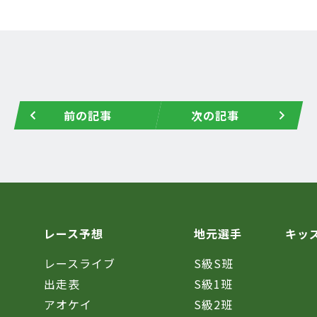
前の記事
次の記事
レース予想
地元選手
キッ
レースライブ
S級S班
催
出走表
S級1班
アオケイ
S級2班