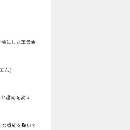
を前にした軍資金
エム(
でと趣向を変え
んな番組を聴いて