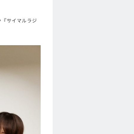
。
や『サイマルラジ