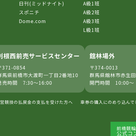
日刊(ミッドナイト)
A級1班
スポニチ
A級2班
Dome.com
A級3班
L級1班
利根西前売サービスセンター
館林場外
〒371-0854
〒374-0013
群馬県前橋市大渡町一丁目2番地10
群馬県館林市赤生田
発売時間 7:30～16:00
開門時間 10:00～
営競技の払戻金の支払を受けた方へ
車券の購入にのめり込んで
前橋競輪
公式コ