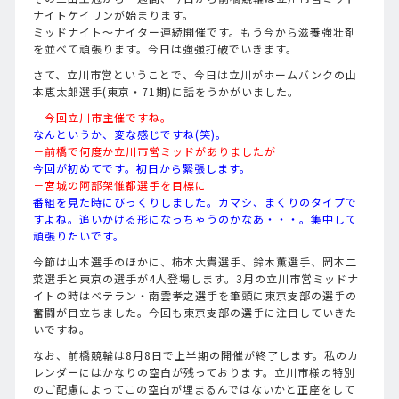
ナイトケイリンが始まります。
ミッドナイト～ナイター連続開催です。もう今から滋養強壮剤
を並べて頑張ります。今日は強強打破でいきます。
さて、立川市営ということで、今日は立川がホームバンクの山
本恵太郎選手(東京・71期)に話をうかがいました。
－今回立川市主催ですね。
なんというか、変な感じですね(笑)。
－前橋で何度か立川市営ミッドがありましたが
今回が初めてです。初日から緊張します。
－宮城の阿部架惟都選手を目標に
番組を見た時にびっくりしました。カマシ、まくりのタイプで
すよね。追いかける形になっちゃうのかなあ・・・。集中して
頑張りたいです。
今節は山本選手のほかに、柿本大貴選手、鈴木薫選手、岡本二
菜選手と東京の選手が4人登場します。3月の立川市営ミッドナ
イトの時はベテラン・南雲孝之選手を筆頭に東京支部の選手の
奮闘が目立ちました。今回も東京支部の選手に注目していきた
いですね。
なお、前橋競輪は8月8日で上半期の開催が終了します。私のカ
レンダーにはかなりの空白が残っております。立川市様の特別
のご配慮によってこの空白が埋まるんではないかと正座をして