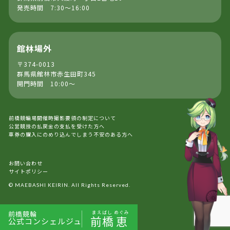
発売時間 7:30～16:00
館林場外
〒374-0013
群馬県館林市赤生田町345
開門時間 10:00～
前橋競輪場開催時撮影要領の制定について
公営競技の払戻金の支払を受けた方へ
車券の購入にのめり込んでしまう不安のある方へ
お問い合わせ
サイトポリシー
© MAEBASHI KEIRIN. All Rights Reserved.
前橋競輪
まえばし
めぐみ
前橋
恵
公式コンシェルジュ