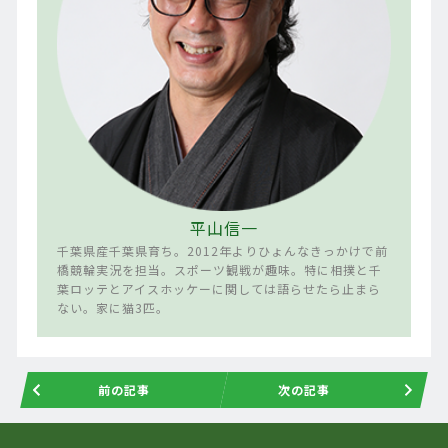
平山信一
千葉県産千葉県育ち。2012年よりひょんなきっかけで前
橋競輪実況を担当。スポーツ観戦が趣味。特に相撲と千
葉ロッテとアイスホッケーに関しては語らせたら止まら
ない。家に猫3匹。
前の記事
次の記事