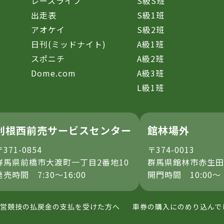
レースライブ
S級S班
催
出走表
S級1班
アオケイ
S級2班
日刊(ミッドナイト)
A級1班
スポニチ
A級2班
Dome.com
A級3班
L級1班
利根西前売サービスセンター
館林場外
〒371-0854
〒374-0013
群馬県前橋市大渡町一丁目2番地10
群馬県館林市赤生田
発売時間 7:30～16:00
開門時間 10:00～
営競技の払戻金の支払を受けた方へ
車券の購入にのめり込んで