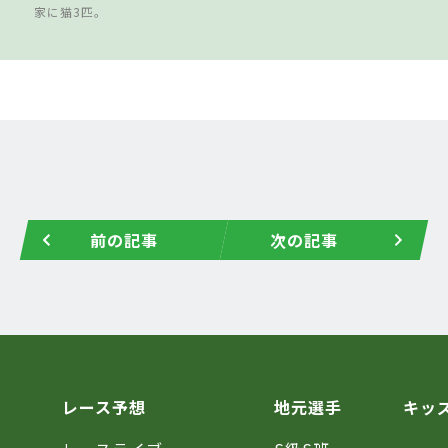
家に猫3匹。
前の記事
次の記事
レース予想
地元選手
キッ