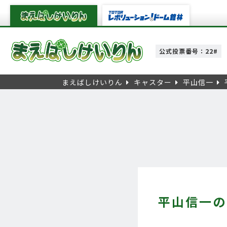
公式投票番号：22#
まえばしけいりん
キャスター
平山信一
平山信一の