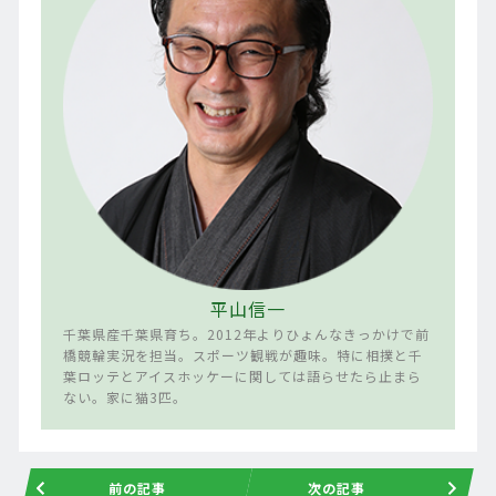
平山信一
千葉県産千葉県育ち。2012年よりひょんなきっかけで前
橋競輪実況を担当。スポーツ観戦が趣味。特に相撲と千
葉ロッテとアイスホッケーに関しては語らせたら止まら
ない。家に猫3匹。
前の記事
次の記事