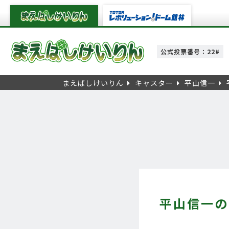
公式投票番号：22#
まえばしけいりん
キャスター
平山信一
平山信一の