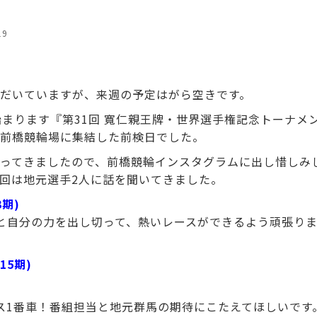
19
だいていますが、来週の予定はがら空きです。
始まります『第31回 寬仁親王牌・世界選手権記念トーナメ
前橋競輪場に集結した前検日でした。
ってきましたので、前橋競輪インスタグラムに出し惜しみ
回は地元選手2人に話を聞いてきました。
3期)
と自分の力を出し切って、熱いレースができるよう頑張り
15期)
ス1番車！番組担当と地元群馬の期待にこたえてほしいです