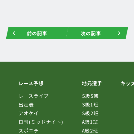
前の記事
次の記事
レース予想
地元選手
キッ
レースライブ
S級S班
催
出走表
S級1班
アオケイ
S級2班
日刊(ミッドナイト)
A級1班
スポニチ
A級2班