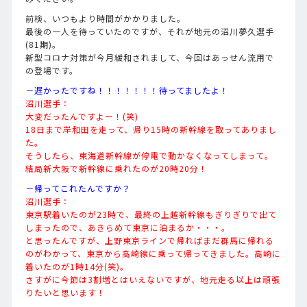
前検、いつもより時間がかかりました。
最後の一人を待っていたのですが、それが地元の沼川夢久選手
(81期)。
新型コロナ対策が今月緩和されまして、今回はあっせん流用で
の登場です。
－遅かったですね！！！！！！！待ってましたよ！
沼川選手：
大変だったんですよー！(笑)
18日まで岸和田を走って、帰り15時の新幹線を取ってありまし
た。
そうしたら、東海道新幹線が停電で動かなくなってしまって。
結局新大阪で新幹線に乗れたのが20時20分！
－帰ってこれたんですか？
沼川選手：
東京駅着いたのが23時で、最終の上越新幹線もぎりぎりで出て
しまったので、あきらめて東京に泊まるか・・・。
と思ったんですが、上野東京ラインで帰ればまだ群馬に帰れる
のがわかって、東京から高崎線に乗って帰ってきました。高崎に
着いたのが1時14分(笑)。
さすがに今節は3割増とはいえないですが、地元走る以上は頑張
りたいと思います！