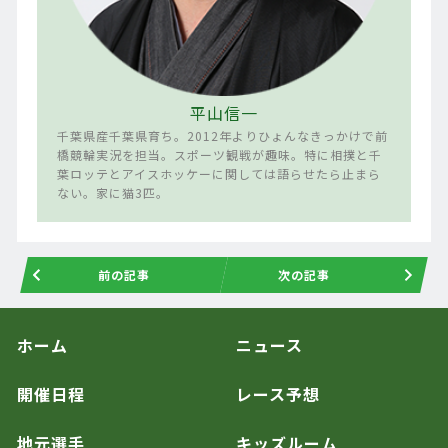
平山信一
千葉県産千葉県育ち。2012年よりひょんなきっかけで前
橋競輪実況を担当。スポーツ観戦が趣味。特に相撲と千
葉ロッテとアイスホッケーに関しては語らせたら止まら
ない。家に猫3匹。
前の記事
次の記事
ホーム
ニュース
開催日程
レース予想
地元選手
キッズルーム