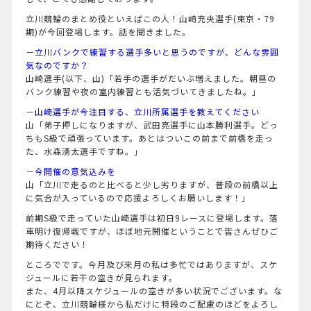
立川競輪のまとめ役といえばこの人！山崎充央選手(東京・79
期)が今回登場します。話を聞きました。
－立川バンクで練習する選手多いと思うのですが、どんな雰囲
気なのですか？
山崎選手(以下、山)「若手の選手がだいぶ増えました。朝昼の
バンク練習や夜の室内練習とも活気づいてきましたね。」
－山崎選手が今注目する、立川所属選手を教えてください
山「弟子押しになりますが、武田亮選手に山本勝利選手。どっ
ちもS級で頑張っています。あとはついこの前まで前橋を走っ
た、水森湧太選手ですね。」
－今開催の意気込みを
山「立川で走るのと比べると少し劣りますが、普段の前橋以上
に気合が入っているので応援よろしくお願いします！」
前期S級で走っていた山崎選手は初日9レースに登場します。落
車明け復帰戦ですが、ほぼ地元開催ということで皆さんぜひご
期待ください！
ところでです。今月及び来月の私は多忙ではありますが、スケ
ジュールに若干の空きが見られます。
また、4月以降スケジュールの空きが多い状況でございます。な
にとぞ、立川競輪様から私だけに特段のご配慮のほどをよろし