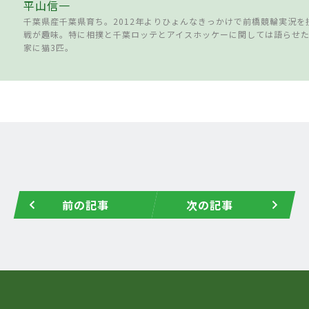
平山信一
千葉県産千葉県育ち。2012年よりひょんなきっかけで前橋競輪実況を
戦が趣味。特に相撲と千葉ロッテとアイスホッケーに関しては語らせ
家に猫3匹。
前の記事
次の記事