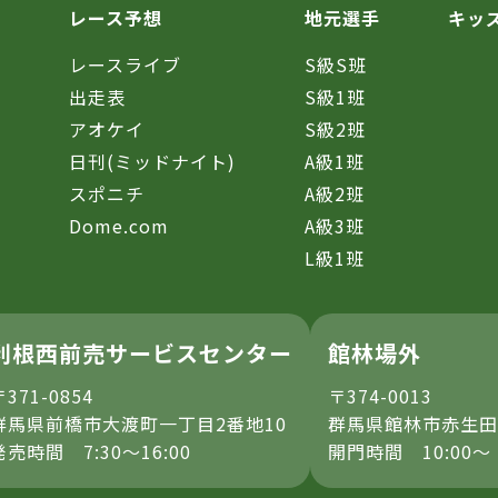
レース予想
地元選手
キッ
レースライブ
S級S班
催
出走表
S級1班
アオケイ
S級2班
日刊(ミッドナイト)
A級1班
スポニチ
A級2班
Dome.com
A級3班
L級1班
利根西前売サービスセンター
館林場外
〒371-0854
〒374-0013
群馬県前橋市大渡町一丁目2番地10
群馬県館林市赤生田
発売時間 7:30～16:00
開門時間 10:00～