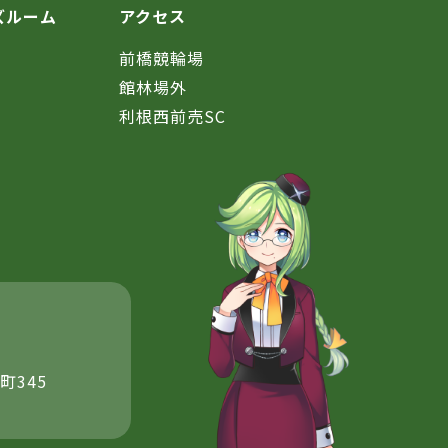
ズルーム
アクセス
前橋競輪場
館林場外
利根西前売SC
町345