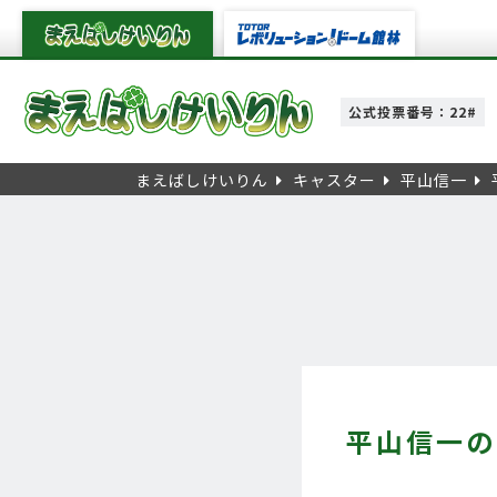
公式投票番号：22#
まえばしけいりん
キャスター
平山信一
平山信一の