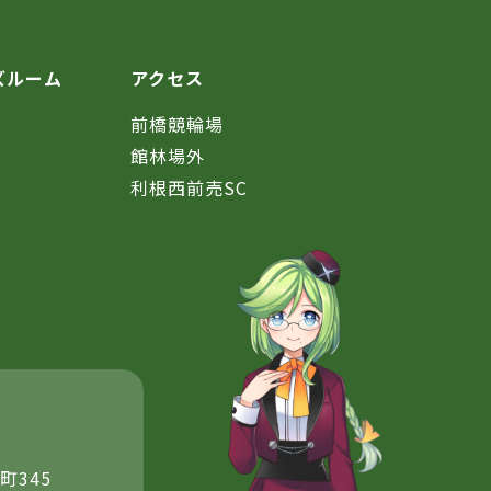
ズルーム
アクセス
前橋競輪場
館林場外
利根西前売SC
町345