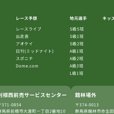
レース予想
地元選手
キッ
レースライブ
S級S班
催
出走表
S級1班
アオケイ
S級2班
日刊(ミッドナイト)
A級1班
スポニチ
A級2班
Dome.com
A級3班
L級1班
利根西前売サービスセンター
館林場外
〒371-0854
〒374-0013
群馬県前橋市大渡町一丁目2番地10
群馬県館林市赤生田