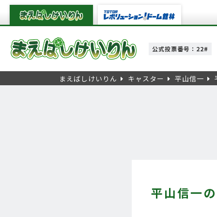
公式投票番号：22#
まえばしけいりん
キャスター
平山信一
平山信一の