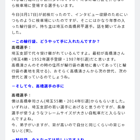
ら検車場に登場する選手もいます。
今日(8月17日)が前検だったので、インタビュー収録のためにい
つものように検車場にいたのですが、そこにはかなり年季の入
った輪行袋が。持ち主は埼玉の高橋昇平選手。話を聞いてみま
した。
－この輪行袋、どうやって手に入れたんですか？
高橋選手：
埼玉支部で代々受け継がれているんですよ。最初が高橋清さん
(埼玉4期・1952年選手登録・1987年引退)だと思います。
高橋清さんのその時の住所が輪行袋の裏地に書いてあって(と輪
行袋の裏地を見せる)、おそらく高橋清さんから次の世代、次の
世代と渡っているのでしょうね。
－そして今、高橋選手の手に
高橋選手：
僕は高橋幸司さん(埼玉55期・2014年引退)からもらいました。
いずれは、埼玉支部の若い選手にあげると思うのですが、長身
選手が使うようなフレームサイズが大きい自転車だと入らない
んですよね。
今、弟子がいますが、背が高いので自分と同じくらいの背じゃ
ないと(笑)。
－輪行袋、今となっては珍しいですよね