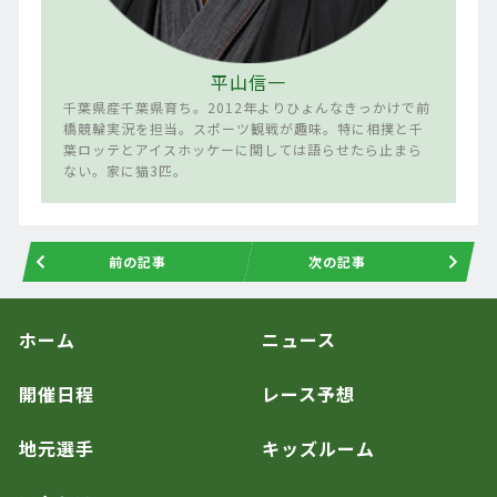
平山信一
千葉県産千葉県育ち。2012年よりひょんなきっかけで前
橋競輪実況を担当。スポーツ観戦が趣味。特に相撲と千
葉ロッテとアイスホッケーに関しては語らせたら止まら
ない。家に猫3匹。
前の記事
次の記事
ホーム
ニュース
開催日程
レース予想
地元選手
キッズルーム