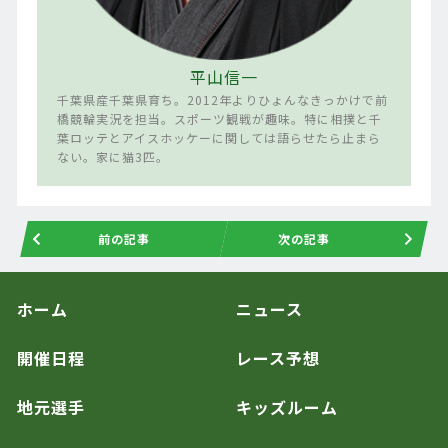
平山信一
千葉県産千葉県育ち。2012年よりひょんなきっかけで前
橋競輪実況を担当。スポーツ観戦が趣味。特に相撲と千
葉ロッテとアイスホッケーに関しては語らせたら止まら
ない。家に猫3匹。
前の記事
次の記事
ホーム
ニュース
開催日程
レース予想
地元選手
キッズルーム