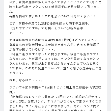
今節、新潟の選手が多く来てるんですよ！ということで6月に改
装された弥彦バンクについて新潟選手に感想を聞いて回りまし
た。
有益な情報ですよね！！これを思いついた自分はえらい！！
まず、前節の弥彦で1,2班初優勝を飾った滝本幸正選手。
「走りやすいですね。でも僕、そういう分析が苦手
で・・・。」
では開催指導員の本間慎吾選手(写真1枚目)はどうでしょう？
指導員なので弥彦開催には参加できませんが、きっと参加選手
から何か聞いているはず・・・。
「綺麗で走りやすくなったと聞きますね。練習でも走りやすく
なりました。ただ選手によっては、バンクが重たくなったとい
う人もいます。気温が上がる夏だからタイムが出ていたと思う
んですが、このあと気温が下がって、重たく感じる選手も出てき
そうです。」
おお、なるほど・・・。
つづいて今節が前橋今年7回目！という川上真二郎選手(写真2枚
目)。
「昨年暮れのミッドから数えたら8回目です。前橋の方が走って
ますよ(笑)。弥彦バンク、デコボコがなくなって走りやすくなり
ましたね。タイムも出るようになりました。あと、バンク内に
風が舞うというか、バンクに風が回る感じが出てます。特に、2