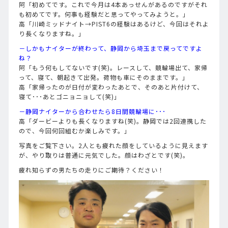
阿「初めてです。これで今月は4本あっせんがあるのですがそれ
も初めてです。何事も経験だと思ってやってみようと。」
高「川崎ミッドナイト→PIST6の経験はあるけど、今回はそれよ
り長くなりますね。」
－しかもナイターが終わって、静岡から埼玉まで戻ってですよ
ね？
阿「もう何もしてないです(笑)。レースして、競輪場出て、家帰
って、寝て、朝起きて出発。荷物も車にそのままです。」
高「家帰ったのが日付が変わったあとで、そのあと片付けて、
寝て･･･あとゴニョニョして(笑)」
－静岡ナイターから合わせたら8日間競輪場に･･･
高「ダービーよりも長くなりますね(笑)。静岡では2回連携した
ので、今回何回組むか楽しみです。」
写真をご覧下さい。2人とも疲れた顔をしているように見えます
が、やり取りは普通に元気でした。顔はわざとです(笑)。
疲れ知らずの男たちの走りにご期待？ください！