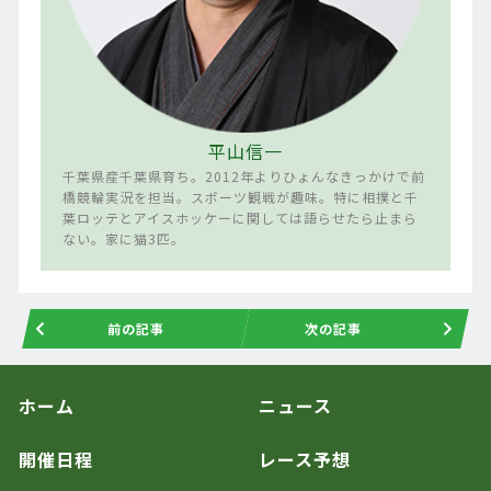
平山信一
千葉県産千葉県育ち。2012年よりひょんなきっかけで前
橋競輪実況を担当。スポーツ観戦が趣味。特に相撲と千
葉ロッテとアイスホッケーに関しては語らせたら止まら
ない。家に猫3匹。
前の記事
次の記事
ホーム
ニュース
開催日程
レース予想