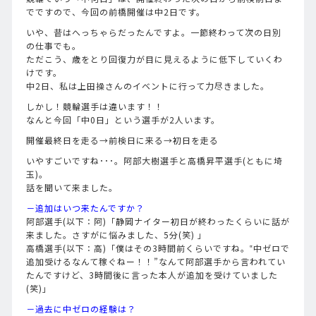
でですので、今回の前橋開催は中2日です。
いや、昔はへっちゃらだったんですよ。一節終わって次の日別
の仕事でも。
ただこう、歳をとり回復力が目に見えるように低下していくわ
けです。
中2日、私は上田操さんのイベントに行って力尽きました。
しかし！競輪選手は違います！！
なんと今回「中0日」という選手が2人います。
開催最終日を走る→前検日に来る→初日を走る
いやすごいですね･･･。阿部大樹選手と高橋昇平選手(ともに埼
玉)。
話を聞いて来ました。
－追加はいつ来たんですか？
阿部選手(以下：阿)「静岡ナイター初日が終わったくらいに話が
来ました。さすがに悩みました、5分(笑) 」
高橋選手(以下：高)「僕はその3時間前くらいですね。‟中ゼロで
追加受けるなんて稼ぐねー！！”なんて阿部選手から言われてい
たんですけど、3時間後に言った本人が追加を受けていました
(笑)」
－過去に中ゼロの経験は？