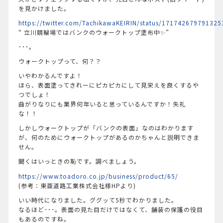
を見かけました。
https://twitter.com/TachikawaKEIRIN/status/17174267979132
“ 立川競輪場ではバンクのウォークトップ塗布中✨”
･･･。
ウォークトップって、何？？
いやわかるんですよ！
ほら、表面塗ってきれーにピカピカにして見栄えを良くするや
つでしょ！
曲がりなりにも業界何年いると思っているんですか！失礼
な！！
しかしウォークトップが「バンクの表面」なのはわかります
が、何のためにウォークトップがあるのかちゃんと説明できま
せん。
聞くはいっときの恥です。調べましょう。
https://www.toadoro.co.jp/business/product/65/
(参考：東亜道路工業株式会社様HPより)
いい時代になりました。ググッて5秒でわかりました。
なるほど･･･。表面の見た目だけではなくて、舗装の保護の役目
もあるのですね。