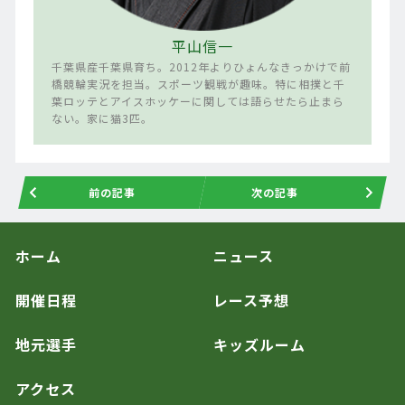
平山信一
千葉県産千葉県育ち。2012年よりひょんなきっかけで前
橋競輪実況を担当。スポーツ観戦が趣味。特に相撲と千
葉ロッテとアイスホッケーに関しては語らせたら止まら
ない。家に猫3匹。
前の記事
次の記事
ホーム
ニュース
開催日程
レース予想
地元選手
キッズルーム
アクセス