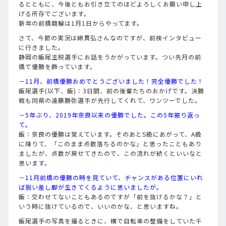
るとともに、今後ともお引き立てのほどよろしくお願い申し上
げる所存でございます。
新年の前橋競輪は1月1日からやってます。
さて、今節の実況は綿貫弘さんなのですが、前検インタビュー
に行きました。
静岡の飯尾主税選手にお話をうかがっています。つい先月の前
橋で優勝を飾っています。
－11月、前橋優勝おめでとうございました！完全優勝でした！
飯尾選手(以下、飯)：3日間、前の後輩たちのおかげです。決勝
戦も同県の遠藤勝弥選手が先行してくれて、ワンツーでした。
－5年ぶり、2019年奈良以来の優勝でした。この5年振り返っ
て。
飯：奈良の優勝は覚えています。そのあとS級にあがって、A級
に降りて、「このまま点数落ちるのかな」と思ったこともあり
ましたが、点数が戻せてきたので、この流れが続くといいなと
思います。
－11月前橋の優勝の時を見ていて、チャンスがある位置にいれ
ば鋭い差し脚が生きてくるように思いましたが。
飯：交わせてないこともあるのですが「前を抜けるかな？」と
いう時に抜けているので、いいのかな、と思いますね。
飯尾選手の写真を撮るときに、横で自転車の整備をしていた千