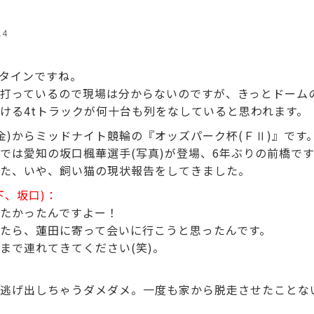
14
タインですね。
打っているので現場は分からないのですが、きっとドーム
ける4tトラックが何十台も列をなしていると思われます。
(金)からミッドナイト競輪の『オッズパーク杯(ＦⅡ)』です
では愛知の坂口楓華選手(写真)が登場、6年ぶりの前橋です
た、いや、飼い猫の現状報告をしてきました。
下、坂口)：
たかったんですよー！
たら、蓮田に寄って会いに行こうと思ったんです。
まで連れてきてください(笑)。
逃げ出しちゃうダメダメ。一度も家から脱走させたことな