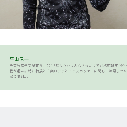
平山信一
千葉県産千葉県育ち。2012年よりひょんなきっかけで前橋競輪実況を
戦が趣味。特に相撲と千葉ロッテとアイスホッケーに関しては語らせ
家に猫3匹。