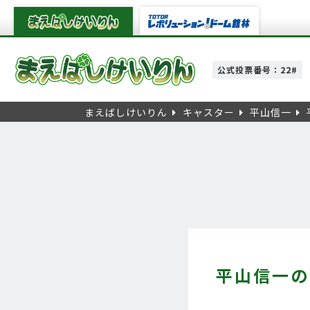
公式投票番号：22#
まえばしけいりん
キャスター
平山信一
平山信一の