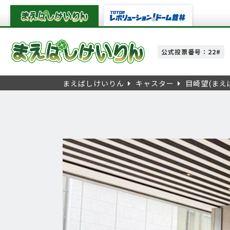
公式投票番号：22#
まえばしけいりん
キャスター
目崎望(まえば