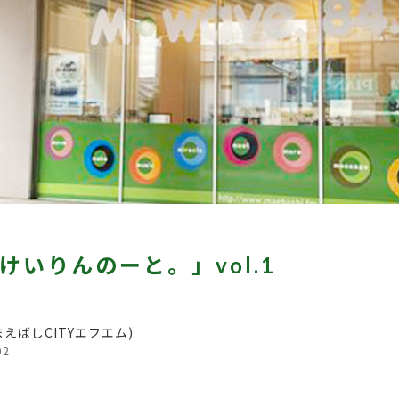
けいりんのーと。」vol.1
まえばしCITYエフエム)
02