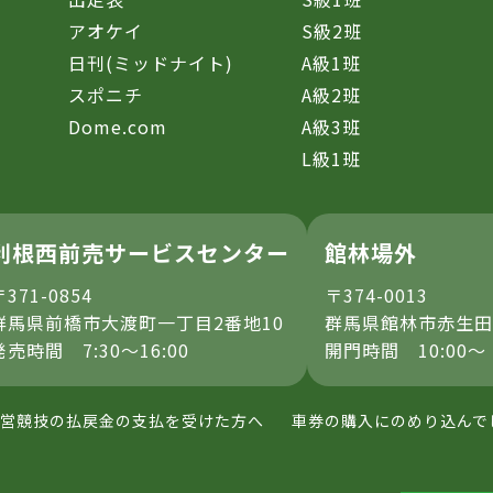
アオケイ
S級2班
日刊(ミッドナイト)
A級1班
スポニチ
A級2班
Dome.com
A級3班
L級1班
利根西前売サービスセンター
館林場外
〒371-0854
〒374-0013
群馬県前橋市大渡町一丁目2番地10
群馬県館林市赤生田
発売時間 7:30～16:00
開門時間 10:00～
営競技の払戻金の支払を受けた方へ
車券の購入にのめり込んで