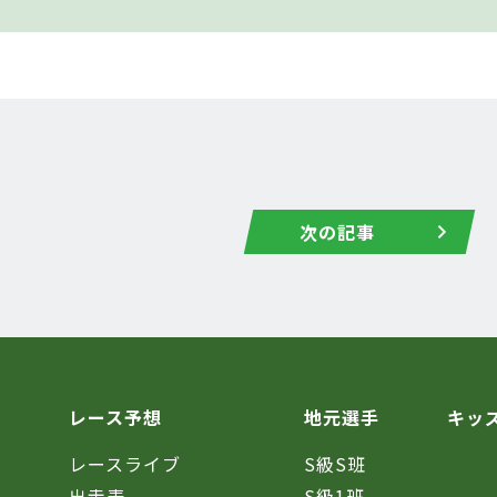
次の記事
レース予想
地元選手
キッ
レースライブ
S級S班
催
出走表
S級1班