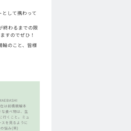
トとして携わって
が終わるまでの限
きますのでぜひ！
競輪のこと、皆様
EBASHI
。 現在は前橋競輪本
きな食べ物は、生
館に行くこと。ミュ
ースを見るように
の悩み(笑)