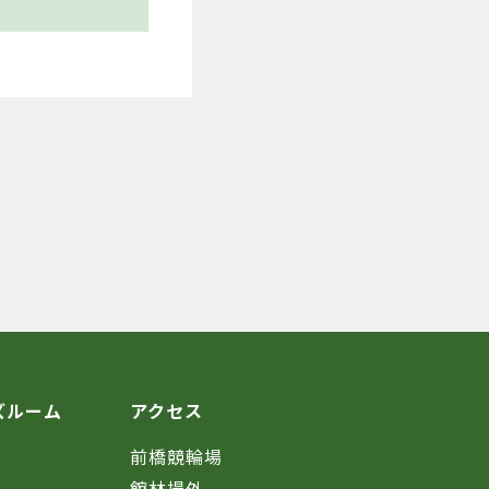
ズルーム
アクセス
前橋競輪場
館林場外