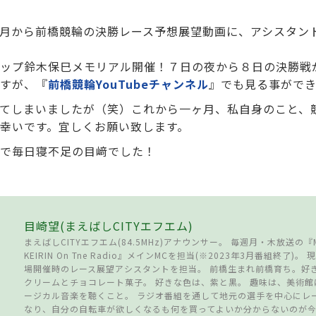
月から前橋競輪の決勝レース予想展望動画に、アシスタン
ップ鈴木保巳メモリアル開催！７日の夜から８日の決勝戦
すが、『
前橋競輪YouTubeチャンネル
』でも見る事がで
てしまいましたが（笑）これから一ヶ月、私自身のこと、
幸いです。宜しくお願い致します。
で毎日寝不足の目﨑でした！
目崎望(まえばしCITYエフエム)
まえばしCITYエフエム(84.5MHz)アナウンサー。 毎週月・木放送の『MA
KEIRIN On Tne Radio』メインMCを担当(※2023年3月番組終了)
場開催時のレース展望アシスタントを担当。 前橋生まれ前橋育ち。好
クリームとチョコレート菓子。 好きな色は、紫と黒。 趣味は、美術
ージカル音楽を聴くこと。 ラジオ番組を通して地元の選手を中心にレ
なり、自分の自転車が欲しくなるも何を買ってよいか分からないのが今