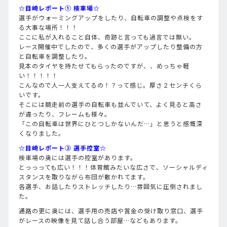
☆目崎レポート① 検車場☆
選手がウォーミングアップをしたり、自転車の調整や点検をす
る大事な場所！！！
ここに私が入れること自体、奇跡と言っても過言では無い。
レース開催中でしたので、多くの選手がアップしたり整備の方
と自転車を調整したり。
見本のタイヤを持たせてもらったのですが、、めっちゃ軽
い！！！！！
こんなので人一人支えてるの！？って感じ。厚さ２センチくら
いです。
そこには競走前の選手の自転車も並んでいて、よく見ると高さ
が違ったり、フレームも様々。
「この自転車は世界にひとつしかないんだ…」と思うと感慨深
くなりました。
☆目崎レポート② 選手控室☆
検車場の奥には選手の控室があります。
とっっっても広い！！！体育館みたいな広さで、ソーシャルディ
スタンスを取りながら布団が敷かれてます。
各選手、お話したりストレッチしたり…雰囲気に圧倒されまし
た。
通路の更に奥には、選手用の売店や賞金の受け取り窓口、選手
がレースの映像を見て話し合う部屋…などもあります。