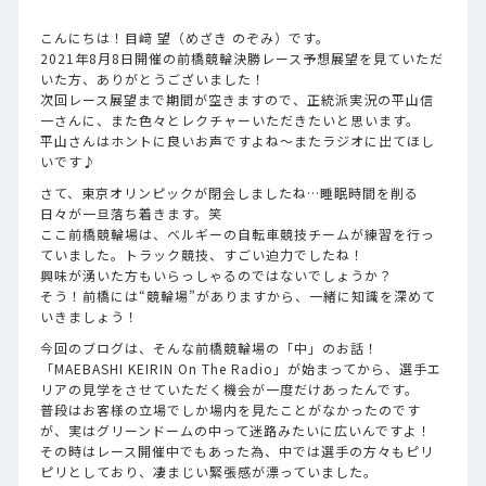
こんにちは！目﨑 望（めざき のぞみ）です。
2021年8月8日開催の前橋競輪決勝レース予想展望を見ていただ
いた方、ありがとうございました！
次回レース展望まで期間が空きますので、正統派実況の平山信
一さんに、また色々とレクチャーいただきたいと思います。
平山さんはホントに良いお声ですよね～またラジオに出てほし
いです♪
さて、東京オリンピックが閉会しましたね…睡眠時間を削る
日々が一旦落ち着きます。笑
ここ前橋競輪場は、ベルギーの自転車競技チームが練習を行っ
ていました。トラック競技、すごい迫力でしたね！
興味が湧いた方もいらっしゃるのではないでしょうか？
そう！前橋には“競輪場”がありますから、一緒に知識を深めて
いきましょう！
今回のブログは、そんな前橋競輪場の「中」のお話！
「MAEBASHI KEIRIN On The Radio」が始まってから、選手エ
リアの見学をさせていただく機会が一度だけあったんです。
普段はお客様の立場でしか場内を見たことがなかったのです
が、実はグリーンドームの中って迷路みたいに広いんですよ！
その時はレース開催中でもあった為、中では選手の方々もピリ
ピリとしており、凄まじい緊張感が漂っていました。