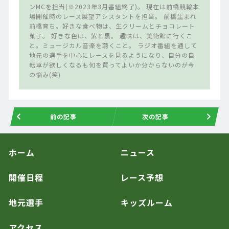
ンMCを担当(※2023年3月番組終了)。 現在は前橋競輪本
場開催時のレース展望アシスタントを担当。 前橋生まれ
前橋育ち。好きな食べ物は、生クリームとチョコレート
菓子。 好きな色は、紫と黒。 趣味は、美術館に行くこ
と。ミュージカル音楽を聴くこと。 ラジオ番組を通して
地元の選手を中心にレースを見るようになり、自分の自
転車が欲しくなるも何を買ってよいか分からないのが今
の悩み(笑)
前の記事
次の記事
ホーム
ニュース
開催日程
レース予想
地元選手
キッズルーム
アクセス