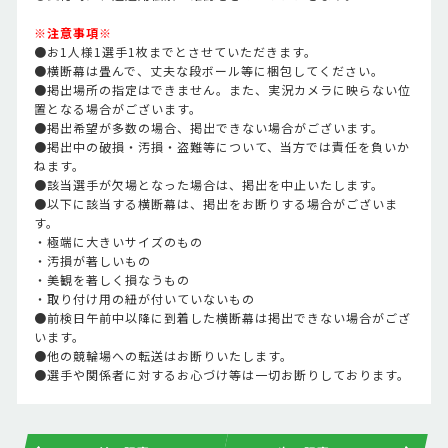
※注意事項※
●お1人様1選手1枚までとさせていただきます。
●横断幕は畳んで、丈夫な段ボール等に梱包してください。
●掲出場所の指定はできません。また、実況カメラに映らない位
置となる場合がございます。
●掲出希望が多数の場合、掲出できない場合がございます。
●掲出中の破損・汚損・盗難等について、当方では責任を負いか
ねます。
●該当選手が欠場となった場合は、掲出を中止いたします。
●以下に該当する横断幕は、掲出をお断りする場合がございま
す。
・極端に大きいサイズのもの
・汚損が著しいもの
・美観を著しく損なうもの
・取り付け用の紐が付いていないもの
●前検日午前中以降に到着した横断幕は掲出できない場合がござ
います。
●他の競輪場への転送はお断りいたします。
●選手や関係者に対するお心づけ等は一切お断りしております。