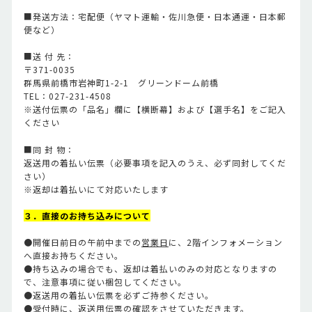
■発送方法：宅配便（ヤマト運輸・佐川急便・日本通運・日本郵
便など）
■送 付 先：
〒371-0035
群馬県前橋市岩神町1-2-1 グリーンドーム前橋
TEL：027-231-4508
※送付伝票の「品名」欄に【横断幕】および【選手名】をご記入
ください
■同 封 物：
返送用の着払い伝票（必要事項を記入のうえ、必ず同封してくだ
さい）
※返却は着払いにて対応いたします
３．直接のお持ち込みについて
●開催日前日の午前中までの
営業日
に、2階インフォメーション
へ直接お持ちください。
●持ち込みの場合でも、返却は着払いのみの対応となりますの
で、注意事項に従い梱包してください。
●返送用の着払い伝票を必ずご持参ください。
●受付時に、返送用伝票の確認をさせていただきます。