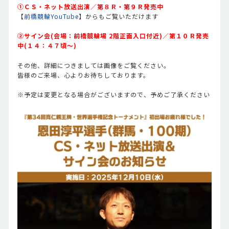
➀ＣＳ・ネット放送出演／第８Ｒ・第９Ｒ発売中
【
前橋競輪YouTube
】からもご覧いただけます
➁サイン会(会場：前橋競輪場 2階正面入口付近)／第１０Ｒ発売
中(１４：４７頃～)
その他、詳細につきましては画像をご覧ください。
皆様のご来場、心よりお待ちしております。
※予定は変更となる場合がございますので、予めご了承ください