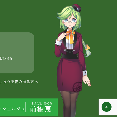
町345
しまう不安のある方へ
まえばし
めぐみ
前橋
恵
ンシェルジュ