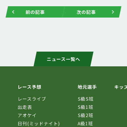
前の記事
次の記事
ニュース一覧へ
レース予想
地元選手
キッ
レースライブ
S級S班
催
出走表
S級1班
アオケイ
S級2班
日刊(ミッドナイト)
A級1班