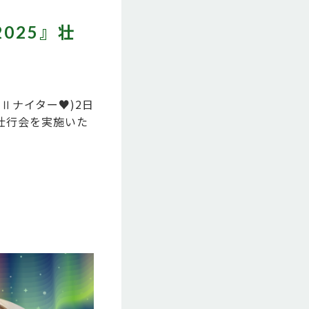
025』壮
Ⅱナイター♥)2日
』壮行会を実施いた