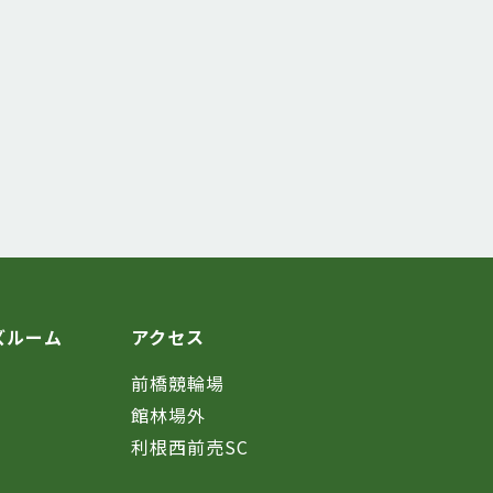
ズルーム
アクセス
前橋競輪場
館林場外
利根西前売SC