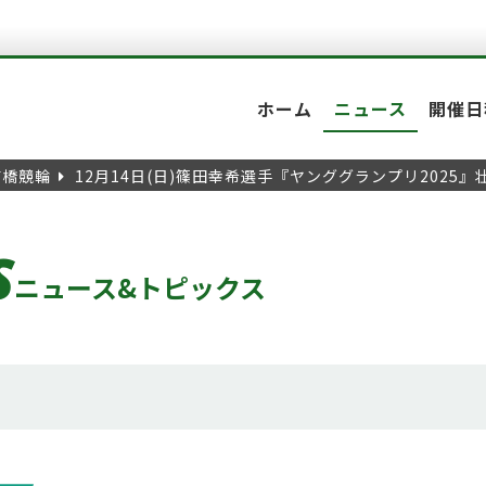
ホーム
ニュース
開催日
前橋競輪
12月14日(日)篠田幸希選手『ヤンググランプリ2025
S
ニュース&トピックス