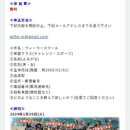
≪参 加 費≫
無料
≪申込方法≫
下記内容を明記の上、下記メールアドレスまでお送り下さい
grifin.jp@gmail.com
※件名：ウィーラースクール
①希望クラス(チャレンジ・スポーツ)
②名前(よみがな)
③性別(男・女)
④生年月日(西暦 例2000/01/01)
⑤血液型
⑥住所・郵便番号
⑦電話番号(緊急連絡先)
⑧自転車歴(競技歴など)
⑨どのようなことを教えて欲しいか？(任意でご回答ください)
≪締切≫
2024年1月30日(火)