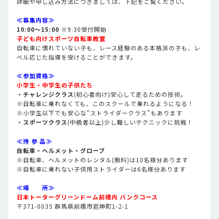
詳細や申し込み方法につきましては、下記をご覧ください。
≪募集内容≫
10:00～15:00
※9:30受付開始
子ども向けスポーツ自転車教室
自転車に慣れていない子も、レース経験のある本格派の子も、レ
ベル応じた指導を受けることができます。
≪参加資格≫
小学生・中学生の子供たち
・チャレンジクラス
(初心者向け)安心して走るための技術。
※自転車に乗れなくても、このスクールで乗れるようになる！
※小学生以下でも安心な”ストライダークラス”もあります
・スポーツクラス
(中級者以上)少し難しいテクニックに挑戦！
≪持 参 品≫
自転車・ヘルメット・グローブ
※自転車、ヘルメットのレンタル(無料)は10名様分あります
※自転車に乗れない子供用ストライダーは6名様分あります
≪場 所≫
日本トーターグリーンドーム前橋内 バンクコース
〒371-0035 群馬県前橋市岩神町1-2-1