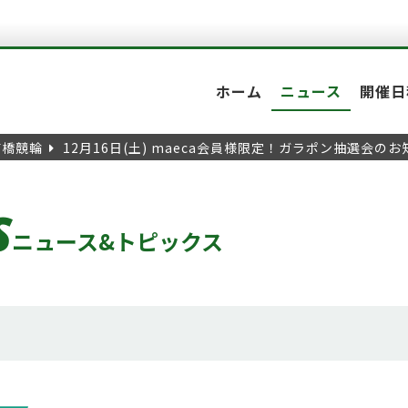
ホーム
ニュース
開催日
前橋競輪
12月16日(土) maeca会員様限定！ガラポン抽選会の
S
ニュース&トピックス