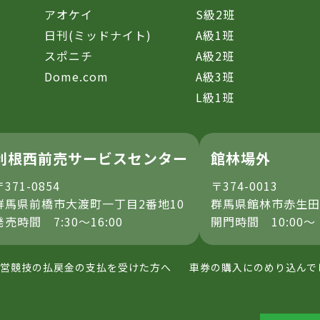
アオケイ
S級2班
日刊(ミッドナイト)
A級1班
スポニチ
A級2班
Dome.com
A級3班
L級1班
利根西前売サービスセンター
館林場外
〒371-0854
〒374-0013
群馬県前橋市大渡町一丁目2番地10
群馬県館林市赤生田
発売時間 7:30～16:00
開門時間 10:00～
営競技の払戻金の支払を受けた方へ
車券の購入にのめり込んで