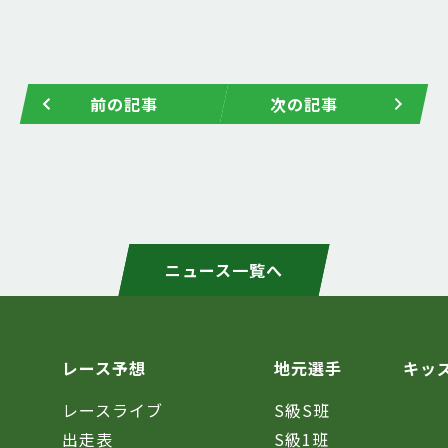
前の記事
次の記事
ニュース一覧へ
レース予想
地元選手
キッ
レースライブ
S級S班
催
出走表
S級1班