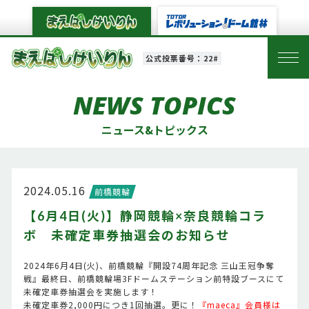
公式投票番号：22#
NEWS TOPICS
ニュース&トピックス
2024.05.16
前橋競輪
【6月4日(火)】静岡競輪×奈良競輪コラ
ボ 未確定車券抽選会のお知らせ
2024年6月4日(火)、前橋競輪『開設74周年記念 三山王冠争奪
戦』最終日、前橋競輪場3Fドームステーション前特設ブースにて
未確定車券抽選会を実施します！
未確定車券2,000円につき1回抽選。更に！
『maeca』会員様は