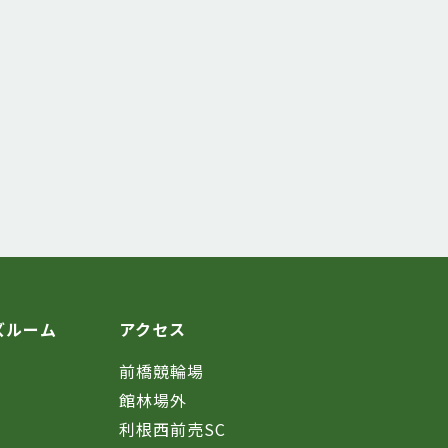
ズルーム
アクセス
前橋競輪場
館林場外
利根西前売SC