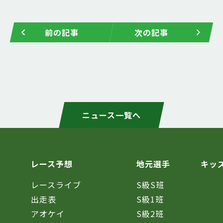
前の記事
次の記事
ニュース一覧へ
レース予想
地元選手
キッ
レースライブ
S級S班
催
出走表
S級1班
アオケイ
S級2班