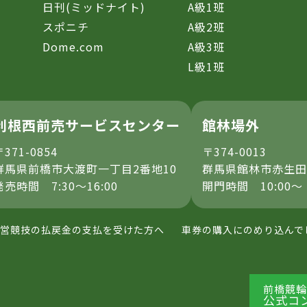
日刊(ミッドナイト)
A級1班
スポニチ
A級2班
Dome.com
A級3班
L級1班
利根西前売サービスセンター
館林場外
〒371-0854
〒374-0013
群馬県前橋市大渡町一丁目2番地10
群馬県館林市赤生田
発売時間 7:30～16:00
開門時間 10:00～
営競技の払戻金の支払を受けた方へ
車券の購入にのめり込んで
前橋競輪
公式コ