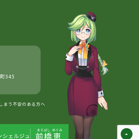
町345
しまう不安のある方へ
まえばし
めぐみ
前橋
恵
ンシェルジュ