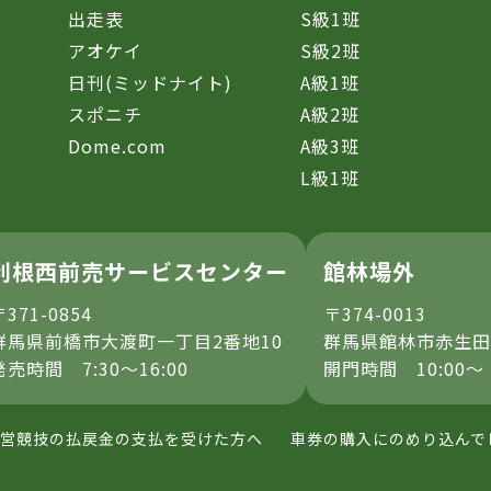
催
出走表
S級1班
アオケイ
S級2班
日刊(ミッドナイト)
A級1班
スポニチ
A級2班
Dome.com
A級3班
L級1班
利根西前売サービスセンター
館林場外
〒371-0854
〒374-0013
群馬県前橋市大渡町一丁目2番地10
群馬県館林市赤生田
発売時間 7:30～16:00
開門時間 10:00～
営競技の払戻金の支払を受けた方へ
車券の購入にのめり込んで