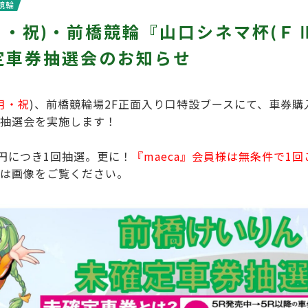
競輪
(月・祝)・前橋競輪『山口シネマ杯(Ｆ
定車券抽選会のお知らせ
月・祝
)、前橋競輪場2F正面入り口特設ブースにて、車券
抽選会を実施します！
0円につき1回抽選。更に！
『maeca』会員様は無条件で1
は画像をご覧ください。