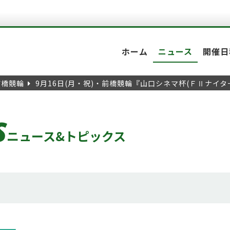
ホーム
ニュース
開催日
前橋競輪
9月16日(月・祝)・前橋競輪『山口シネマ杯(ＦⅡナイ
S
ニュース&トピックス