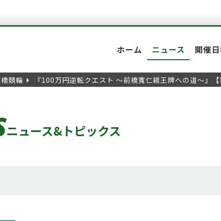
ホーム
ニュース
開催日
前橋競輪
『100万円逆転クエスト ～前橋寬仁親王牌への道～』
S
ニュース&トピックス