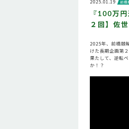
2025.01.19
前橋
『100万
２回】佐世
2025年、前橋
けた長期企画第２
果たして、逆転ペ
か！？