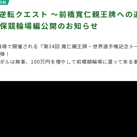
競輪
円逆転クエスト ～前橋寬仁親王牌への
保競輪場編公開のお知らせ
競輪場で開催される『第34回 寬仁親王牌・世界選手権記念
弾！
ダルは無事、100万円を増やして前橋競輪場に還って来る