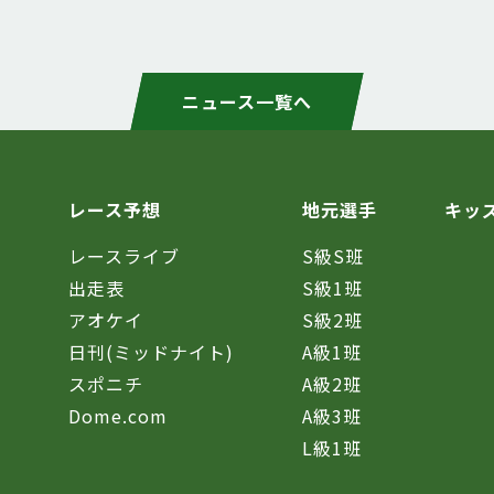
ニュース一覧へ
レース予想
地元選手
キッ
レースライブ
S級S班
催
出走表
S級1班
アオケイ
S級2班
日刊(ミッドナイト)
A級1班
スポニチ
A級2班
Dome.com
A級3班
L級1班