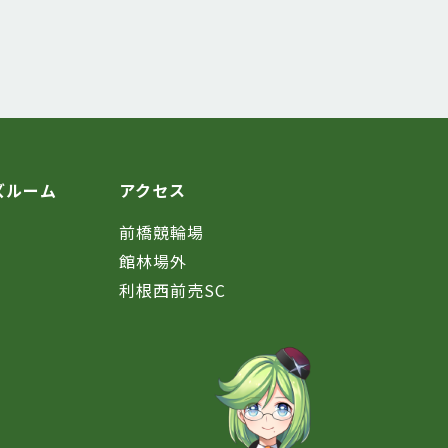
ズルーム
アクセス
前橋競輪場
館林場外
利根西前売SC