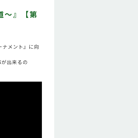
道～』【第
トーナメント』に向
事が出来るの