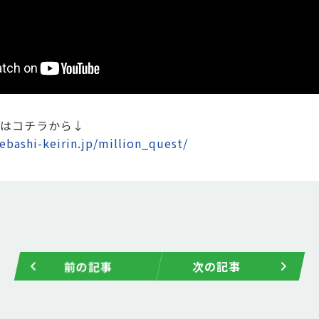
はコチラから↓
bashi-keirin.jp/million_quest/
前の記事
次の記事