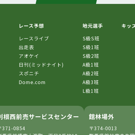
レース予想
地元選手
キッ
レースライブ
S級S班
催
出走表
S級1班
アオケイ
S級2班
日刊(ミッドナイト)
A級1班
スポニチ
A級2班
Dome.com
A級3班
L級1班
利根西前売サービスセンター
館林場外
〒371-0854
〒374-0013