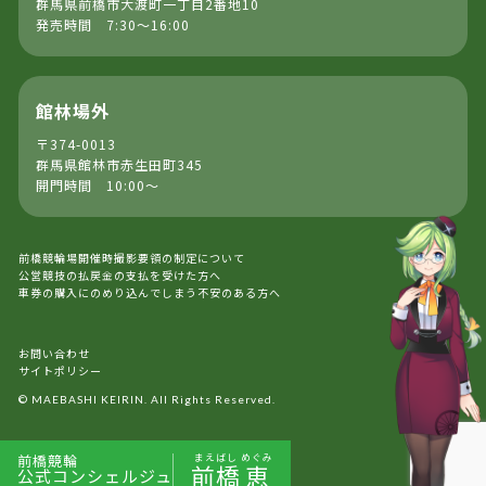
群馬県前橋市大渡町一丁目2番地10
発売時間 7:30～16:00
館林場外
〒374-0013
群馬県館林市赤生田町345
開門時間 10:00～
前橋競輪場開催時撮影要領の制定について
公営競技の払戻金の支払を受けた方へ
車券の購入にのめり込んでしまう不安のある方へ
お問い合わせ
サイトポリシー
© MAEBASHI KEIRIN. All Rights Reserved.
前橋競輪
まえばし
めぐみ
前橋
恵
公式コンシェルジュ