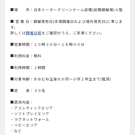
■場 所：日本トーターグリーンドーム前橋(前橋競輪場)４階
■ 営 業 日：競輪発売日(本場開催日および場外発売日)に準じま
す。
詳しくは
開催日程
をご確認のうえ、ご来場ください。
■営業時間：１０時３０分～１６時００分
■利用料金：無料
■利用時間：１時間
■対象年齢：おおむね生後６か月～小学２年生まで(推奨)
■定 員：３０名
■遊具内容：
・アスレティックエリア
・ソフトプレイエリア
・マグネットウォール
・ベビーエリア
…など