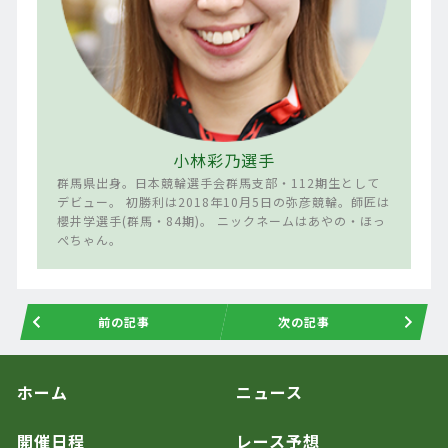
小林彩乃選手
群馬県出身。日本競輪選手会群馬支部・112期生として
デビュー。 初勝利は2018年10月5日の弥彦競輪。師匠は
櫻井学選手(群馬・84期)。 ニックネームはあやの・ほっ
ぺちゃん。
前の記事
次の記事
ホーム
ニュース
開催日程
レース予想