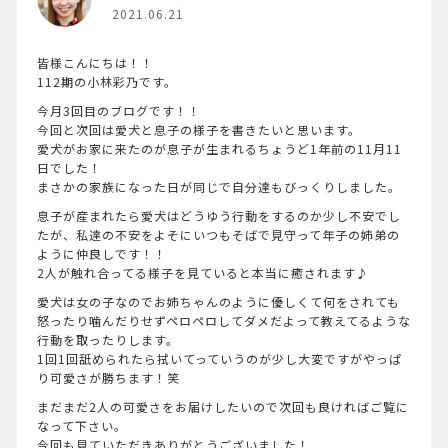
2021.06.21
皆様こんにちは！！
112期の小林彩乃です。
今月3回目のブログです！！
今回と次回は愛犬と息子の様子を書きたいと思います。
愛犬がお家に来たのが息子が生まれるちょうど1年前の11月11
日でした！
まさかの家族になった日が同じで自分達もびっくりしました。
息子が産まれたら愛犬はどうゆう行動をするのか少し不安でし
たが、私達の不安をよそにいつもそばで見守って年子の姉弟の
ように仲良しです！！
2人が触れ合ってる様子を見ていると本当に癒されます♪
愛犬は女の子なのでお姉ちゃんのように優しくて何をされても
怒ったり噛んだりせずペロペロしてダメだよって教えてるような
行動を取ったりします。
1回1回舐められたら拭いてっていうのが少し大変ですがやっぱ
り可愛さが勝ちます！笑
まだまだ2人の可愛さをお届けしたいので次回も良ければご覧に
なって下さい。
今回も見ていただきありがとうございました！