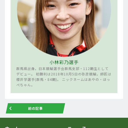
小林彩乃選手
群馬県出身。日本競輪選手会群馬支部・112期生として
デビュー。 初勝利は2018年10月5日の弥彦競輪。師匠は
櫻井学選手(群馬・84期)。 ニックネームはあやの・ほっ
ぺちゃん。
前の記事