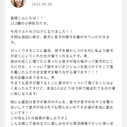
2021.06.28
皆様こんにちは！！
112期の小林彩乃です。
今月ラストのブログとなりました！！
今回も前回に続き、愛犬と息子の様子を書かせていただきま
す。
びっくりすることに最近、息子を寝かしつけるのに私より愛犬
が近くにいてくれた方が寝てくれるんです。笑
自分の近くに寝てたと思ったら息子が自ら転がって愛犬のとこ
ろに行き、くっついて寝やすいポジションを見つけてそこで落
ち着いたらそのまま愛犬を触りながら寝てます！！！
私の出番はありません。笑
今までも息子が寝てるとこに愛犬がくっついて寝てることはよ
くあったんですけど、本当2人はどうゆう絆で結ばれてるのか凄
い気になります。
他にも最近は息子が愛犬のガムを、愛犬が息子のおやつを取り
合いしてて愛犬が何されても怒らないのでその姿が本当に愛お
しいです！！
この先も2人の成長が楽しみです♪
こんな感じで自分なりに楽しみながら育児頑張りたいと思いま